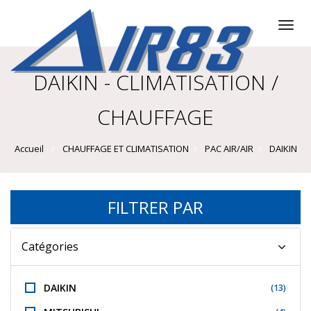
Tog
nav
DAIKIN - CLIMATISATION /
CHAUFFAGE
Accueil
CHAUFFAGE ET CLIMATISATION
PAC AIR/AIR
DAIKIN
FILTRER PAR
Catégories
DAIKIN
(13)