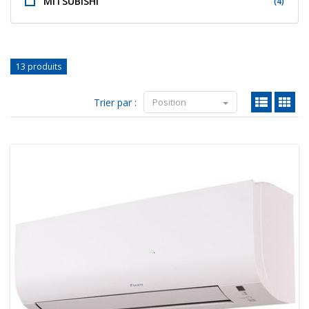
MITSUBISHI
(4)
13 produits
Trier par :
Position